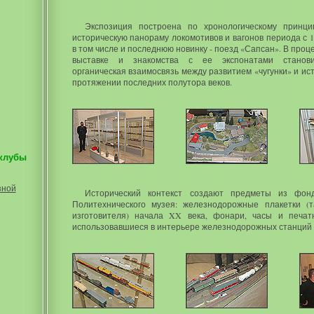
Экспозиция построена по хронологическому принци
историческую панораму локомотивов и вагонов периода с 18
в том числе и последнюю новинку - поезд «Сапсан». В проце
выставке и знакомства с ее экспонатами станови
органическая взаимосвязь между развитием «чугунки» и ис
протяжении последних полутора веков.
клубы
зной
Исторический контекст создают предметы из фон
Политехнического музея: железнодорожные плакетки (т
изготовителя) начала XX века, фонари, часы и печат
использовавшиеся в интерьере железнодорожных станций 