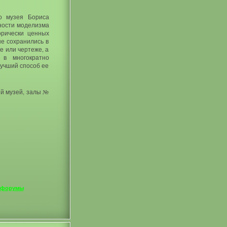
го музея Бориса
ности моделизма
орически ценных
е сохранились в
е или чертеже, а
 в многократно
лучший способ ее
ий музей, залы №
 форумы