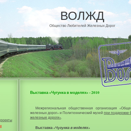
ВОЛЖД
Общество Любителей Железных Дорог
Выставка «Чугунка в моделях» - 2010
Межрегиональная общественная организация «Обще
железных дорог» и Политехнический музей
при поддержке 
железные дороги»
.
проекты
х
Выставка
«Чугунка в моделях»