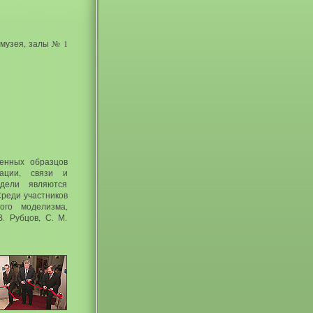
музея, залы № 1
венных образцов
зации, связи и
одели являются
реди участников
ого моделизма,
. Рубцов, С. М.