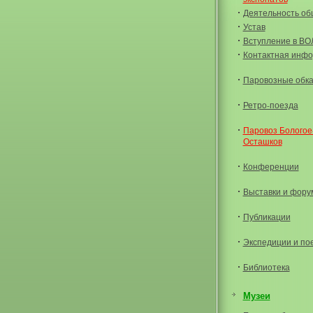
Деятельность об
Устав
Вступление в В
Контактная инф
Паровозные обка
Ретро-поезда
Паровоз Бологое
Осташков
Конференции
Выставки и фор
Публикации
Экспедиции и по
Библиотека
Музеи