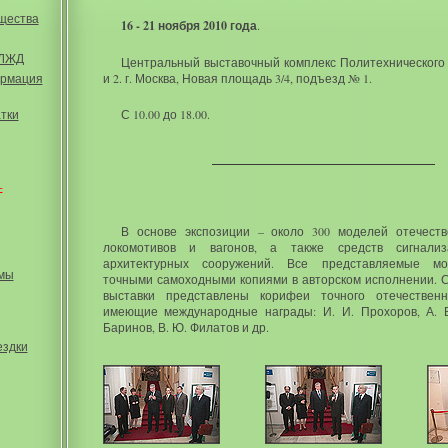
щества
16 - 21 ноября 2010 года
.
ОЛЖД
Центральный выставочный комплекс Политехнического 
ормация
и 2. г. Москва, Новая площадь 3/4, подъезд № 1.
тки
С 10.00 до 18.00.
-
В основе экспозиции – около 300 моделей отечест
локомотивов и вагонов, а также средств сигнали
архитектурных сооружений. Все представляемые м
умы
точными самоходными копиями в авторском исполнении. С
выставки представлены корифеи точного отечественн
имеющие международные награды: И. И. Прохоров, А. В
Баринов, В. Ю. Филатов и др.
ездки