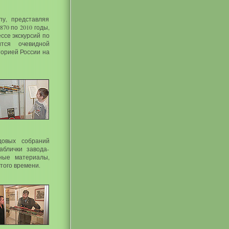
пу, представляя
70 по 2010 годы,
ссе экскурсий по
тся очевидной
торией России на
довых собраний
аблички завода-
ные материалы,
того времени.