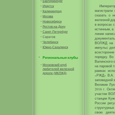
Екатеринбург
Императо
Иркутск
магистрали
Калининград
сказать о н
Москва
железной до
Новосибирск
в вопросах с
Ростов-на-Дону
истинным, а
Санкт-Петербург
линии напис
Саратов
документал
Челябинск
ВОЛЖД на п
Южно-Сахалинск
импульс дел
всесторонне
порядку. Во
Региональные клубы
Валинского о
Московский клуб
на паровой т
любителей железной
рамках исп
дороги (МКЛЖД)
«РЖД» В.А. 
заповедной з
Великие Лук
2016 г. Окт
участии ВОЛ
станции Куж
России регу
структурных
свою деяте