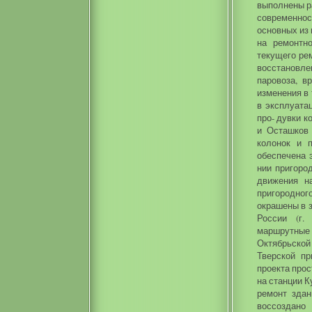
выполнены ра
современнос
основных из 
на ремонтн
текущего рем
восстановл
паровоза, в
изменения в 
в эксплуата
про- дувки к
и Осташков 
колонок и 
обеспечена 
нии пригоро
движения н
пригородно
окрашены в 
России (г.
маршрутные 
Октябрьской 
Тверской пр
проекта прос
на станции К
ремонт здан
воссоздано