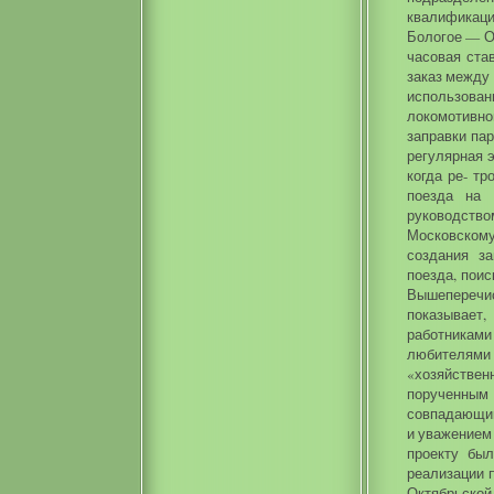
квалификаци
Бологое — О
часовая ста
заказ между 
использован
локомотивн
заправки па
регулярная э
когда ре- тр
поезда на 
руководство
Московскому
создания з
поезда, поис
Вышепереч
показывает
работникам
любителями ж
«хозяйстве
порученным
совпадающим
и уважением 
проекту бы
реализации п
Октябрьской