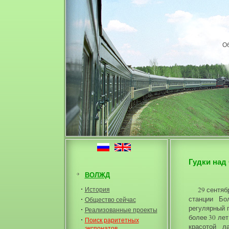
О
Гудки над
ВОЛЖД
История
29 сентяб
станции Бо
Общество сейчас
регулярный п
Реализованные проекты
более 30 лет
Поиск раритетных
красотой л
экспонатов