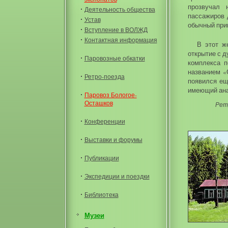
прозвучал 
Деятельность общества
пассажиров 
Устав
обычный приг
Вступление в ВОЛЖД
Контактная информация
В этот ж
открытие с 
Паровозные обкатки
комплекса 
названием «
Ретро-поезда
появился ещ
имеющий ана
Паровоз Бологое-
Осташков
Рет
Конференции
Выставки и форумы
Публикации
Экспедиции и поездки
Библиотека
Музеи