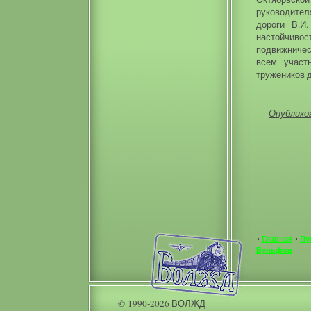
руководите
дороги В.И
настойчив
подвижничест
всем участ
тружеников 
Опубликов
Главная
Пу
Вульфов
© 1990-2026 ВОЛЖД