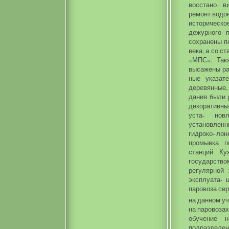
восстано- в
ремонт водон
историческо
дежурного 
сохранены п
века, а со 
«МПС». Так
высажены ра
ные указат
деревянные,
дания были 
декоративны
уста- нов
установлен
гидроко- лон
промывка п
станций Ку
государств
регулярной 
эксплуата- 
паровоза сер
на данном уч
на паровоза
обучение 
подразделе